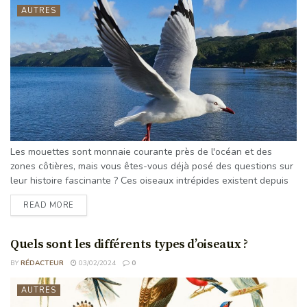
AUTRES
Les mouettes sont monnaie courante près de l'océan et des
zones côtières, mais vous êtes-vous déjà posé des questions sur
leur histoire fascinante ? Ces oiseaux intrépides existent depuis
longtemps et ont évolué au fil des ans pour s'adapter à leur
READ MORE
environnement. Ils sont connus pour leurs plumes blanches et
grises distinctives et pour leur chant emblématique que l'on
entend souvent le long du rivage. ...
Quels sont les différents types d’oiseaux ?
BY
RÉDACTEUR
03/02/2024
0
AUTRES