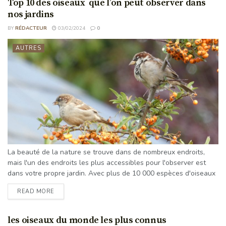
Top 10 des oiseaux que l’on peut observer dans
mais il reste encore beaucoup à apprendre ...
nos jardins
BY
RÉDACTEUR
03/02/2024
0
AUTRES
La beauté de la nature se trouve dans de nombreux endroits,
mais l'un des endroits les plus accessibles pour l'observer est
dans votre propre jardin. Avec plus de 10 000 espèces d'oiseaux
dans le monde, il peut être difficile de savoir par où commencer
READ MORE
lorsqu'il s'agit d'identifier et d'apprécier les oiseaux de jardin.
C'est pourquoi nous avons dressé cette liste des 10 meilleurs
oiseaux de ...
les oiseaux du monde les plus connus