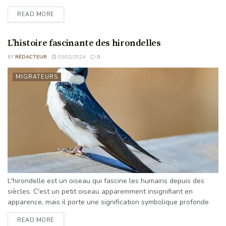
puissent sembler banals, ils ont en fait une vie secrète
READ MORE
fascinante que la plupart des gens ignorent. Comprendre leur
comportement et leurs sons peut fournir des informations
précieuses sur ...
L’histoire fascinante des hirondelles
BY
RÉDACTEUR
03/02/2024
0
MIGRATEURS
L'hirondelle est un oiseau qui fascine les humains depuis des
siècles. C'est un petit oiseau apparemment insignifiant en
apparence, mais il porte une signification symbolique profonde
dans différentes cultures et traditions du monde entier. De la
READ MORE
mythologie ancienne à la culture populaire moderne, l'hirondelle