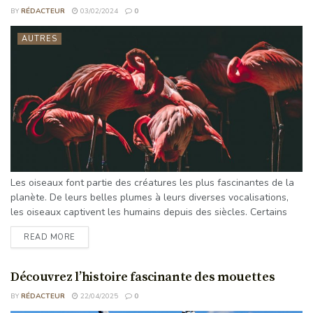
BY
RÉDACTEUR
03/02/2024
0
AUTRES
Les oiseaux font partie des créatures les plus fascinantes de la
planète. De leurs belles plumes à leurs diverses vocalisations,
les oiseaux captivent les humains depuis des siècles. Certains
oiseaux sont particulièrement connus pour leurs caractéristiques,
READ MORE
leurs comportements ou leurs habitats uniques. Dans ce billet de
blog, nous allons découvrir les oiseaux les plus connus du
monde, de l'aigle majestueux au pingouin original. Nous
Découvrez l’histoire fascinante des mouettes
étudierons ...
BY
RÉDACTEUR
22/04/2025
0