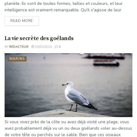
planète. Ils sont de toutes formes, tailles et couleurs, et leur
intelligence est vraiment remarquable. Qu'il s'agisse de leur
capacité à parcourir de longues distances sans se perdre ou de
READ MORE
leur incroyable capacité à résoudre des problèmes, les oiseaux
sont de véritables génies à plumes. Ils ont la capacité
d'apprendre de nouvelles choses, d'utiliser ...
La vie secrète des goélands
BY
RÉDACTEUR
03/02/2024
0
MARINS
Si vous vivez près de la côte ou avez déjà visité une plage, vous
avez probablement déjà vu un ou deux goélands voler au-dessus
de votre tête ou perchés sur le sable. Bien que ces oiseaux