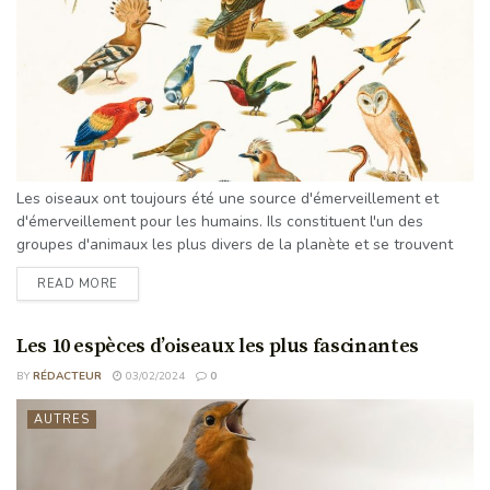
Les oiseaux ont toujours été une source d'émerveillement et
d'émerveillement pour les humains. Ils constituent l'un des
groupes d'animaux les plus divers de la planète et se trouvent
dans presque tous les coins du monde. Du plus petit colibri au
READ MORE
majestueux pygargue à tête blanche, les oiseaux sont de toutes
formes et de toutes tailles, dotés d'adaptations uniques qui leur
permettent de survivre et de prospérer dans ...
Les 10 espèces d’oiseaux les plus fascinantes
BY
RÉDACTEUR
03/02/2024
0
AUTRES