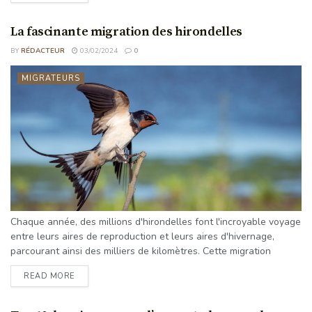
a figuré dans d'innombrables histoires, œuvres d'art et même
tatouages. Mais qu'en est-il de ce petit oiseau qui a captivé notre
La fascinante migration des hirondelles
imagination ...
BY
RÉDACTEUR
03/02/2024
0
MIGRATEURS
Chaque année, des millions d'hirondelles font l'incroyable voyage
entre leurs aires de reproduction et leurs aires d'hivernage,
parcourant ainsi des milliers de kilomètres. Cette migration
annuelle des hirondelles est l'un des grands phénomènes
READ MORE
naturels du monde, captivant l'imagination des scientifiques et
des amoureux de la nature. Les scientifiques étudient les
schémas de migration des hirondelles depuis des décennies,