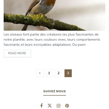
Les oiseaux font partie des créatures les plus fascinantes de
notre planète, avec leurs couleurs vives, leurs comportements
fascinants et leurs incroyables adaptations. Du paon
emblématique et majestueux au colibri minuscule et agile, le
READ MORE
monde aviaire ne manque jamais de nous captiver. Dans ce billet
de blog, nous allons explorer les 10 espèces d'oiseaux les plus
fascinantes, chacune ayant ses propres caractéristiques uniques
et ses ...
1
2
3
SUIVEZ NOUS