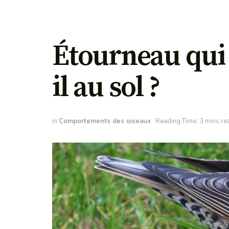
Étourneau qui f
il au sol ?
in
Comportements des oiseaux
Reading Time: 3 mins re