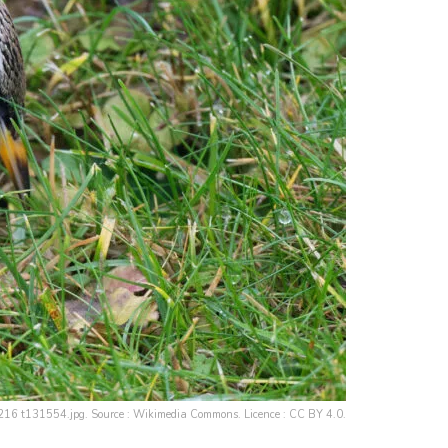
1216 t131554.jpg. Source : Wikimedia Commons. Licence : CC BY 4.0.