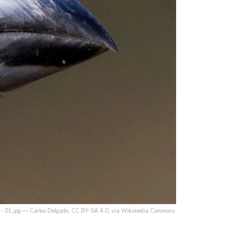
s - 01.jpg — Carlos Delgado, CC BY-SA 4.0, via Wikimedia Commons.