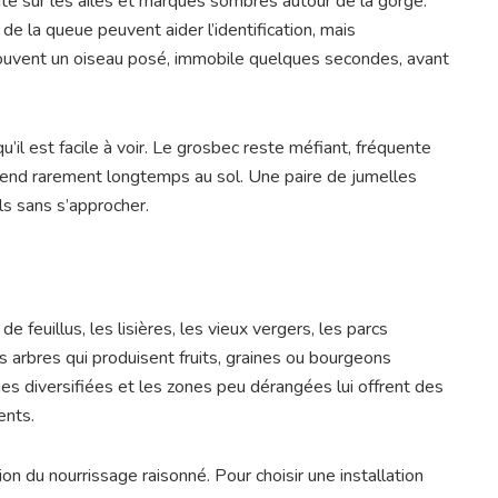
uté sur les ailes et marques sombres autour de la gorge.
 de la queue peuvent aider l’identification, mais
 souvent un oiseau posé, immobile quelques secondes, avant
qu’il est facile à voir. Le grosbec reste méfiant, fréquente
cend rarement longtemps au sol. Une paire de jumelles
ls sans s’approcher.
 feuillus, les lisières, les vieux vergers, les parcs
es arbres qui produisent fruits, graines ou bourgeons
aies diversifiées et les zones peu dérangées lui offrent des
ents.
ion du nourrissage raisonné. Pour choisir une installation