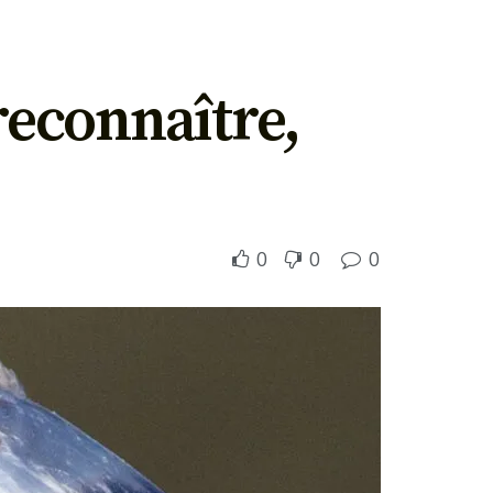
reconnaître,
0
0
0