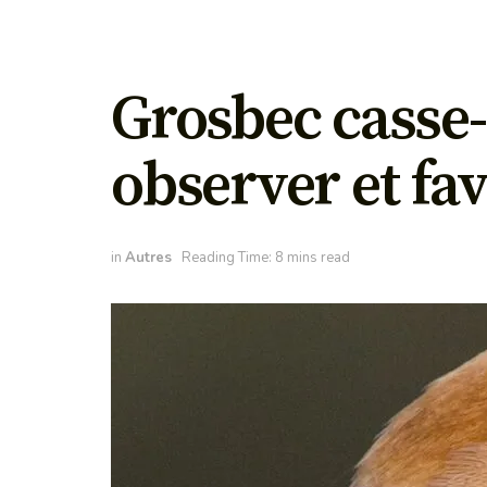
Grosbec casse-
observer et fa
in
Autres
Reading Time: 8 mins read