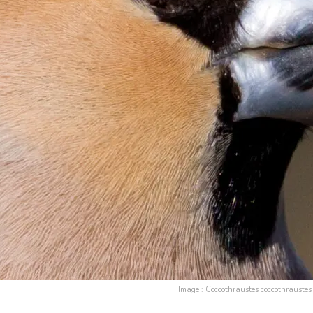
Image : Coccothraustes coccothrauste