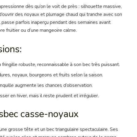
pressionne dès qu’on le voit de près : silhouette massive,
d’ouvrir des noyaux et plumage chaud qui tranche avec son
 il passe parfois inaperçu pendant des semaines avant
re fruitier ou d’une mangeoire calme.
sions:
ringille robuste, reconnaissable à son bec très puissant.
dures, noyaux, bourgeons et fruits selon la saison.
tranquille augmente les chances d’observation.
er en hiver, mais il reste prudent et irrégulier.
osbec casse-noyaux
ne grosse tête et un bec triangulaire spectaculaire. Ses