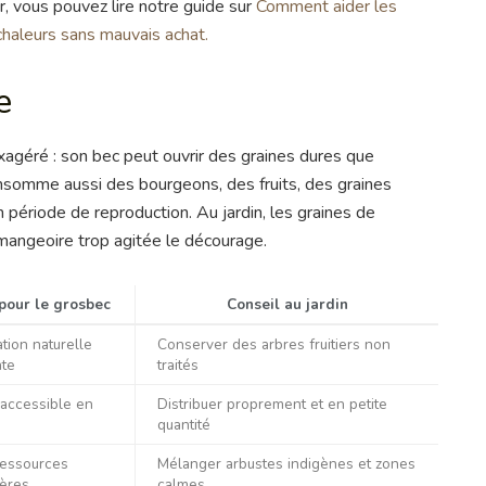
r, vous pouvez lire notre guide sur
Comment aider les
chaleurs sans mauvais achat.
e
agéré : son bec peut ouvrir des graines dures que
onsomme aussi des bourgeons, des fruits, des graines
n période de reproduction. Au jardin, les graines de
 mangeoire trop agitée le décourage.
 pour le grosbec
Conseil au jardin
tion naturelle
Conserver des arbres fruitiers non
nte
traités
 accessible en
Distribuer proprement et en petite
quantité
ressources
Mélanger arbustes indigènes et zones
ières
calmes