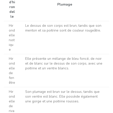
d’hi
Plumage
ron
del
le
Hir
Le dessus de son corps est brun, tandis que son
ond
menton et sa poitrine sont de couleur rougeâtre.
elle
rust
iqu
e
Hir
Elle présente un mélange de bleu foncé, de noir
ond
et de blanc sur le dessus de son corps, avec une
elle
poitrine et un ventre blancs.
de
fen
être
Hir
Son plumage est brun sur le dessus, tandis que
ond
son ventre est blanc. Elle possède également
elle
une gorge et une poitrine rousses.
de
riva