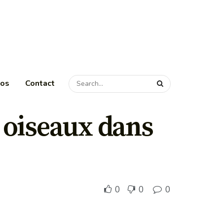
pos
Contact
s oiseaux dans
0
0
0