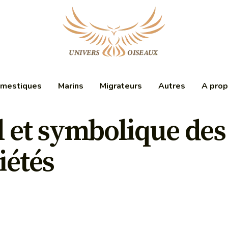
mestiques
Marins
Migrateurs
Autres
A pro
el et symbolique de
iétés