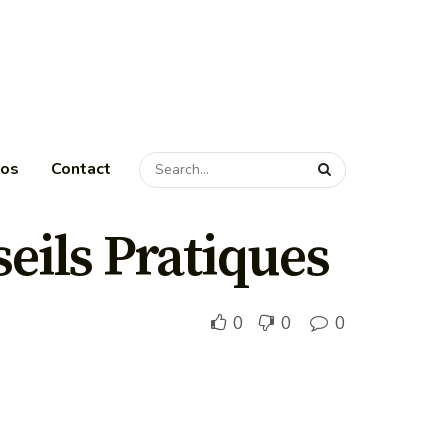
pos
Contact
eils Pratiques
0
0
0