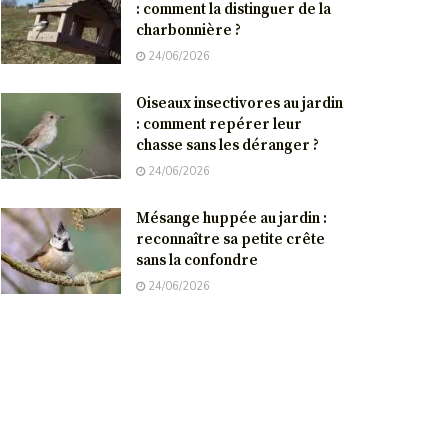
: comment la distinguer de la
charbonnière ?
24/06/2026
Oiseaux insectivores au jardin
: comment repérer leur
chasse sans les déranger ?
24/06/2026
Mésange huppée au jardin :
reconnaître sa petite crête
sans la confondre
24/06/2026