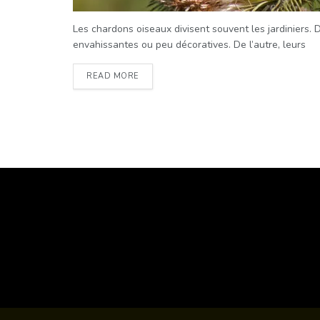
Les chardons oiseaux divisent souvent les jardiniers.
envahissantes ou peu décoratives. De l’autre, leurs
READ MORE