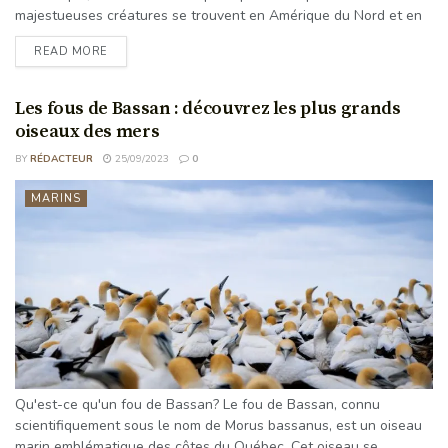
majestueuses créatures se trouvent en Amérique du Nord et en
Amérique du Sud, du cercle arctique à la Terre de Feu. Avec une
READ MORE
envergure d'environ deux pieds et un poids d'un peu plus de cinq
onces, la crécerelle est le plus petit fauconnon d'Amérique du
Nord. ...
Les fous de Bassan : découvrez les plus grands
oiseaux des mers
BY
RÉDACTEUR
25/09/2023
0
MARINS
Qu'est-ce qu'un fou de Bassan? Le fou de Bassan, connu
scientifiquement sous le nom de Morus bassanus, est un oiseau
marin emblématique des côtes du Québec. Cet oiseau se