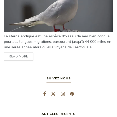
La sterne arctique est une espèce d'oiseau de mer bien connue
pour ses longues migrations, parcourant jusqu'à 44 000 miles en
une seule année alors qu'elle voyage de l'Arctique à
l'Antarctique et vice-versa. Cependant, ce que beaucoup de gens
READ MORE
ignorent, c'est que la sterne arctique est également célèbre pour
ses habitudes de reproduction et pour le monde fascinant de la
reproduction des sternes arctiques. La ...
SUIVEZ NOUS
ARTICLES RECENTS