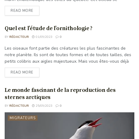
distingue par son plumage blanc, ses ailes longues et étroites,
READ MORE
ainsi que par ses pattes palmées qui lui permettent de nager.
Avec une envergure d'environ 1,5 mètre, il est l'un des plus
grands oiseaux de mer ...
Quel est l’étude de l’ornithologie ?
BY
RÉDACTEUR
01/09/2023
0
Les oiseaux font partie des créatures les plus fascinantes de
AUTRES
notre planète. Ils sont de toutes formes et de toutes tailles, des
petits colibris aux aigles majestueux. Mais vous êtes-vous déjà
demandé ce que nous savons vraiment sur ces créatures ?
READ MORE
Quelles recherches ont été effectuées pour comprendre leur
comportement, leurs habitats et leurs modèles de migration ?
C'est là qu'intervient le domaine de l'ornithologie. L'ornithologie
Le monde fascinant de la reproduction des
est ...
sternes arctiques
BY
RÉDACTEUR
25/09/2023
0
MIGRATEURS