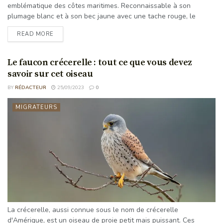
emblématique des côtes maritimes. Reconnaissable à son
plumage blanc et à son bec jaune avec une tache rouge, le
goéland argenté est une espèce opportuniste qui se nourrit de
READ MORE
petits mammifères, de poissons et de déchets alimentaires. Les
femelles pondent généralement un ou deux œufs dans un nid
sur une falaise ou un autre endroit élevé. Qu'est-ce ...
Le faucon crécerelle : tout ce que vous devez
savoir sur cet oiseau
BY
RÉDACTEUR
25/09/2023
0
MIGRATEURS
La crécerelle, aussi connue sous le nom de crécerelle
d'Amérique, est un oiseau de proie petit mais puissant. Ces