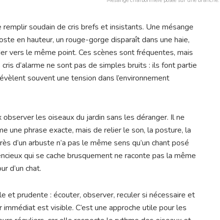
Mésange charbonnière posée sur une branche
 remplir soudain de cris brefs et insistants. Une mésange
oste en hauteur, un rouge-gorge disparaît dans une haie,
der vers le même point. Ces scènes sont fréquentes, mais
cris d’alarme ne sont pas de simples bruits : ils font partie
révèlent souvent une tension dans l’environnement
observer les oiseaux du jardin sans les déranger. Il ne
e une phrase exacte, mais de relier le son, la posture, la
 près d’un arbuste n’a pas le même sens qu’un chant posé
encieux qui se cache brusquement ne raconte pas la même
ur d’un chat.
et prudente : écouter, observer, reculer si nécessaire et
 immédiat est visible. C’est une approche utile pour les