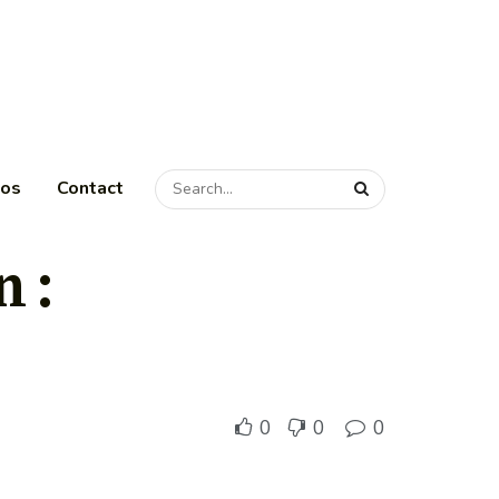
pos
Contact
n :
0
0
0