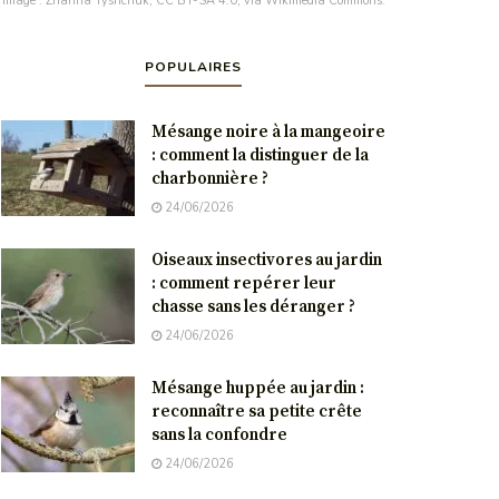
. Image : Zhanna Tyshchuk, CC BY-SA 4.0, via Wikimedia Commons.
POPULAIRES
Mésange noire à la mangeoire
: comment la distinguer de la
charbonnière ?
24/06/2026
Oiseaux insectivores au jardin
: comment repérer leur
chasse sans les déranger ?
24/06/2026
Mésange huppée au jardin :
reconnaître sa petite crête
sans la confondre
24/06/2026