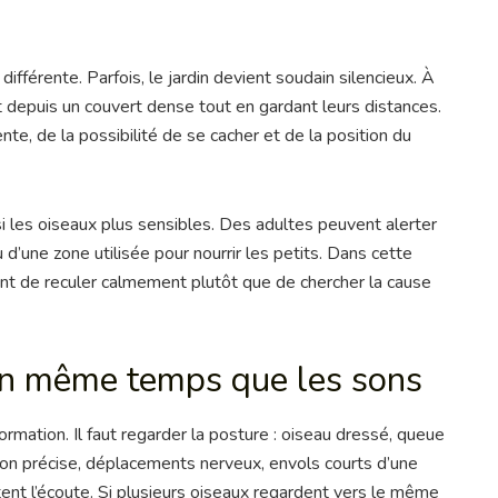
ifférente. Parfois, le jardin devient soudain silencieux. À
 depuis un couvert dense tout en gardant leurs distances.
te, de la possibilité de se cacher et de la position du
i les oiseaux plus sensibles. Des adultes peuvent alerter
u d’une zone utilisée pour nourrir les petits. Dans cette
vent de reculer calmement plutôt que de chercher la cause
 en même temps que les sons
ormation. Il faut regarder la posture : oiseau dressé, queue
tion précise, déplacements nerveux, envols courts d’une
tent l’écoute. Si plusieurs oiseaux regardent vers le même