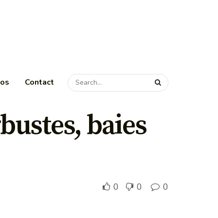
pos
Contact
bustes, baies
0
0
0