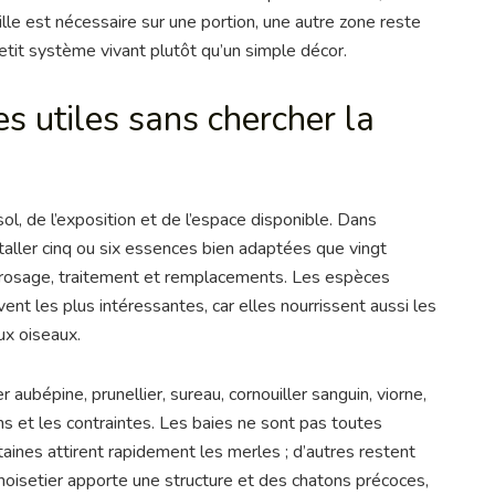
aille est nécessaire sur une portion, une autre zone reste
petit système vivant plutôt qu’un simple décor.
es utiles sans chercher la
ol, de l’exposition et de l’espace disponible. Dans
staller cinq ou six essences bien adaptées que vingt
rrosage, traitement et remplacements. Les espèces
ent les plus intéressantes, car elles nourrissent aussi les
x oiseaux.
aubépine, prunellier, sureau, cornouiller sanguin, viorne,
ons et les contraintes. Les baies ne sont pas toutes
es attirent rapidement les merles ; d’autres restent
noisetier apporte une structure et des chatons précoces,