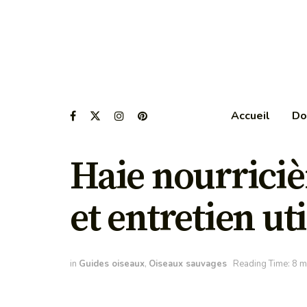
Accueil
Do
Haie nourriciè
et entretien uti
in
Guides oiseaux
,
Oiseaux sauvages
Reading Time: 8 m