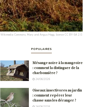
rce : Wikimedia Commons, Mary and Angus Hogg, licence CC BY-SA 2.0.
POPULAIRES
Mésange noire à la mangeoire
: comment la distinguer de la
charbonnière ?
24/06/2026
Oiseaux insectivores au jardin
: comment repérer leur
chasse sans les déranger ?
24/06/2026