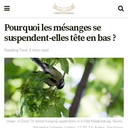
Pourquoi les mésanges se
suspendent-elles tête en bas ?
Reading Time: 3 mins read
Image : A Great Tit almost hanging upside down in a Field Maple tree.jpg. Source :
Wikimedia Commons. Licence : CC BY 3.0. Auteur : Baccharus.