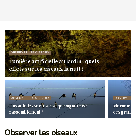
OBSERVER LES OISEAUX
Lumière artificielle au jardin : quels
effets sur les oiseaux la nuit ?
OBSERVER LES OISEAUX
OBSERVER L
Hirondelles sur les fils : que signifie ce
Murmuratio
rassemblement ?
ces grands
Observer les oiseaux