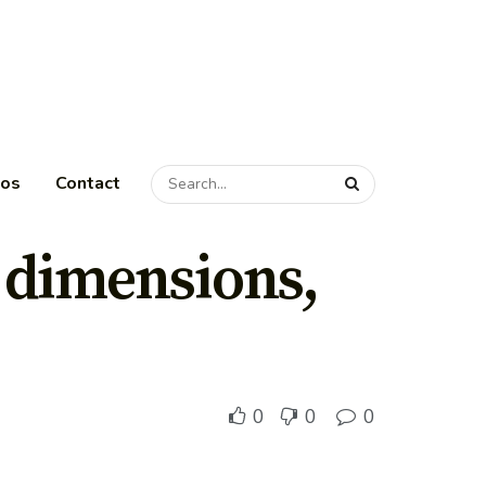
pos
Contact
: dimensions,
0
0
0