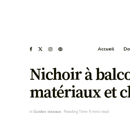
Accueil
Do
Nichoir à balc
matériaux et c
in
Guides oiseaux
Reading Time: 9 mins read