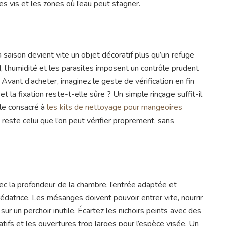
les vis et les zones où l’eau peut stagner.
a saison devient vite un objet décoratif plus qu’un refuge
, l’humidité et les parasites imposent un contrôle prudent
 Avant d’acheter, imaginez le geste de vérification en fin
 et la fixation reste-t-elle sûre ? Un simple rinçage suffit-il
cle consacré à
les kits de nettoyage pour mangeoires
 reste celui que l’on peut vérifier proprement, sans
ec la profondeur de la chambre, l’entrée adaptée et
prédatrice. Les mésanges doivent pouvoir entrer vite, nourrir
sur un perchoir inutile. Écartez les nichoirs peints avec des
atifs et les ouvertures trop larges pour l’espèce visée. Un