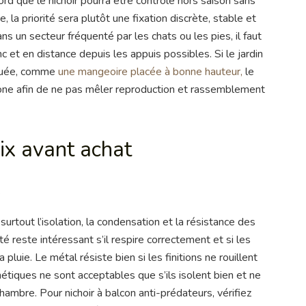
bord que le nichoir pourra être contrôlé hors saison sans
, la priorité sera plutôt une fixation discrète, stable et
 un secteur fréquenté par les chats ou les pies, il faut
c et en distance depuis les appuis possibles. Si le jardin
ituée, comme
une mangeoire placée à bonne hauteur,
le
e zone afin de ne pas mêler reproduction et rassemblement
oix avant achat
e
surtout l’isolation, la condensation et la résistance des
é reste intéressant s’il respire correctement et si les
pluie. Le métal résiste bien si les finitions ne rouillent
tiques ne sont acceptables que s’ils isolent bien et ne
ambre. Pour nichoir à balcon anti-prédateurs, vérifiez