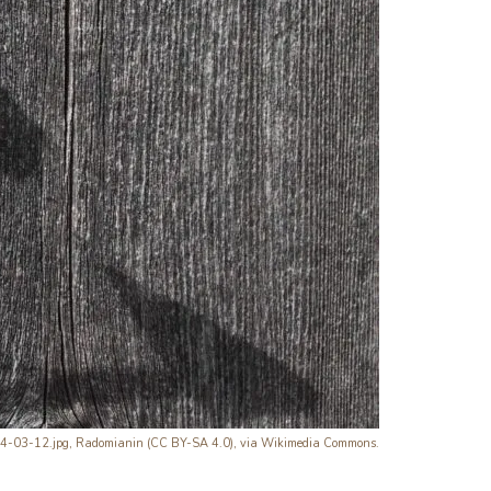
, 2024-03-12.jpg, Radomianin (CC BY-SA 4.0), via
Wikimedia Commons.