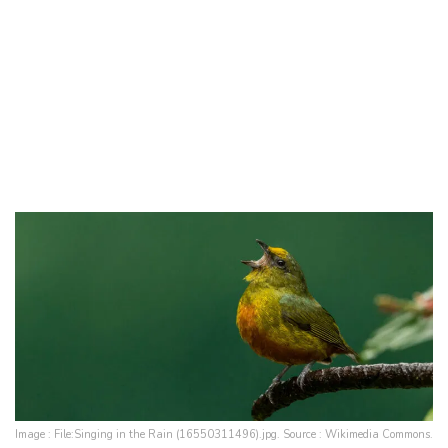
Image : File:Singing in the Rain (16550311496).jpg. Source : Wikimedia Commons.