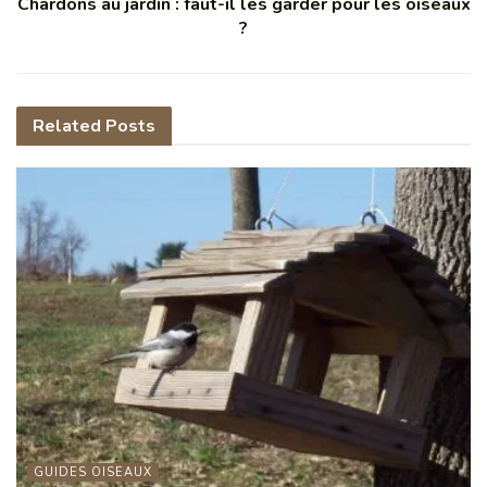
Chardons au jardin : faut-il les garder pour les oiseaux
?
Related
Posts
GUIDES OISEAUX