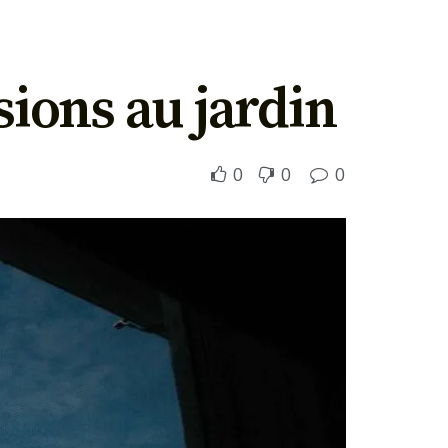
isions au jardin
0
0
0