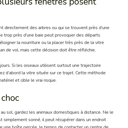
lusieurs fenêtres posent
nt directement des arbres ou qui se trouvent près d’une
ée trop près d’une baie peut provoquer des départs
loigner la nourriture ou la placer très près de la vitre
lan de vol, mais cette décision doit être réfléchie.
urs. Si les oiseaux utilisent surtout une trajectoire
itez d’abord la vitre située sur ce trajet. Cette méthode
tériel et cible le vrai risque.
 choc
e au sol, gardez les animaux domestiques à distance. Ne le
est simplement sonné, il peut récupérer dans un endroit
e une boîte percée, le temps de contacter un centre de