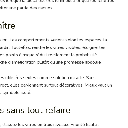
ux lorsque la pièce est très lumineuse et que les fenêtres
iter une partie des risques.
ître
lision. Les comportements varient selon les espèces, la
ardin. Toutefois, rendre les vitres visibles, éloigner les
les points à risque réduit réellement la probabilité
arche d’amélioration plutôt qu’une promesse absolue.
ces utilisées seules comme solution miracle. Sans
rrect, elles deviennent surtout décoratives. Mieux vaut un
d symbole isolé.
ns sans tout refaire
 classez les vitres en trois niveaux. Priorité haute :