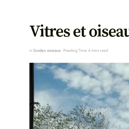
Vitres et oisea
in
Guides oiseaux
Reading Time: 4 mins read